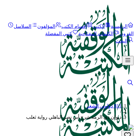
الرئيسية
الكتب
أقسام الكتب
المؤلفون
السلاسل
القرون
الكلمات المفتاحية
كتبي المفضلة
البحث
811 دواوين الشعر
/
ديوان ذي الرمة شرح أبي نصر الباهلي رواية ثعلب