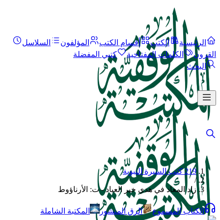
الرئيسية
الكتب
أقسام الكتب
المؤلفون
السلاسل
القرون
الكلمات المفتاحية
كتبي المفضلة
البحث
219 كتب السيرة النبوية
/
زاد المعاد في هدي خير العباد - ت: الأرناؤوط
الكتاب المسموع
الرق المنشور
المكتبة الشاملة