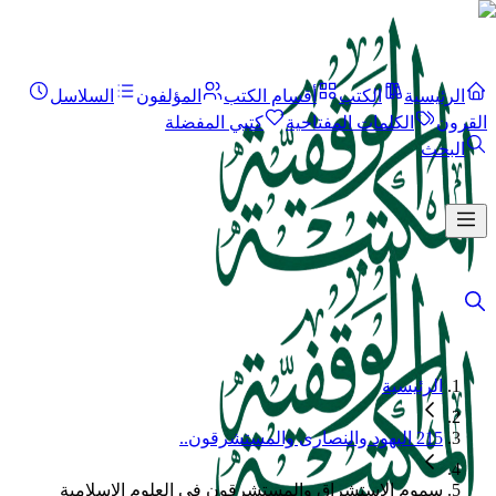
الرئيسية
الكتب
أقسام الكتب
المؤلفون
السلاسل
القرون
الكلمات المفتاحية
كتبي المفضلة
البحث
الرئيسية
215 اليهود والنصارى والمستشرقون..
سموم الاستشراق والمستشرقون في العلوم الإسلامية