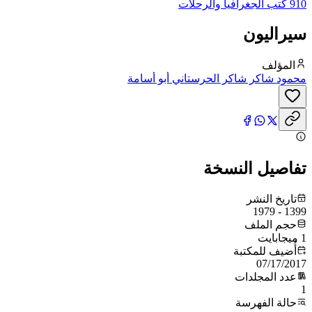
910 كتب الجغرافيا والرحلات
سيراليون
المؤلف
محمود شاكر شاكر الحرستاني أبو أسامة
تفاصيل النسخة
تاريخ النشر
1399 - 1979
حجم الملف
1 ميجابايت
أُضيف للمكتبة
07/17/2017
عدد المجلدات
1
حالة الفهرسة