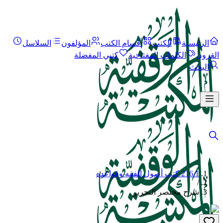
الرئيسية
الكتب
أقسام الكتب
المؤلفون
السلاسل
القرون
الكلمات المفتاحية
كتبي المفضلة
البحث
216.1 كتب أصول الفقه وقواعده
/
شرح مختصر التحرير