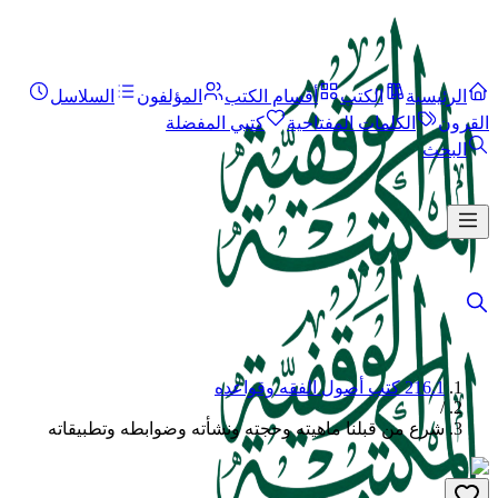
الرئيسية
الكتب
أقسام الكتب
المؤلفون
السلاسل
القرون
الكلمات المفتاحية
كتبي المفضلة
البحث
216.1 كتب أصول الفقه وقواعده
/
شرع من قبلنا ماهيته وحجته ونشأته وضوابطه وتطبيقاته