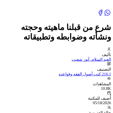
شرع من قبلنا ماهيته وحجته
ونشأته وضوابطه وتطبيقاته
تأليف
العبد السلام، أنور شعيب
التصنيف
216.1 كتب أصول الفقه وقواعده
المشاهدات
10.8K
أُضيف للمكتبة
05/18/2026
حالة الفهرسة