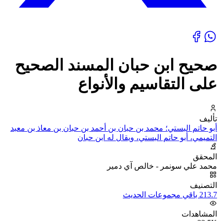
صحيح ابن حبان المسند الصحيح
على التقاسيم والأنواع
تأليف
أبو حاتم البستي؛ محمد بن حبان بن أحمد بن حبان بن معاذ بن معبد
التميمي، أبو حاتم البستي، ويقال له ابن حبان
المحقق
محمد علي سونمر - خالص آي دمير
التصنيف
213.7 باقي مجموعات الحديث
المشاهدات