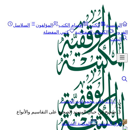
الرئيسية
الكتب
أقسام الكتب
المؤلفون
السلاسل
القرون
الكلمات المفتاحية
كتبي المفضلة
البحث
213.7 باقي مجموعات الحديث
/
صحيح ابن حبان المسند الصحيح على التقاسيم والأنواع
الرق المنشور
المكتبة الشاملة