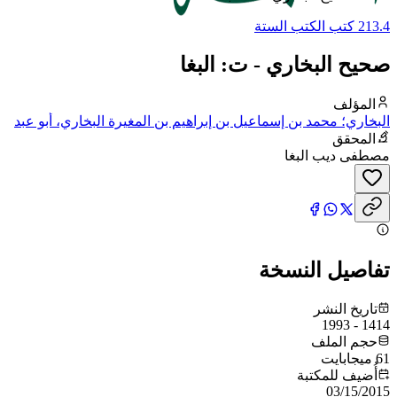
213.4 كتب الكتب الستة
صحيح البخاري - ت: البغا
المؤلف
البخاري؛ محمد بن إسماعيل بن إبراهيم بن المغيرة البخاري، أبو عبد
الله
المحقق
مصطفى ديب البغا
تفاصيل النسخة
تاريخ النشر
1414 - 1993
حجم الملف
61 ميجابايت
أُضيف للمكتبة
03/15/2015