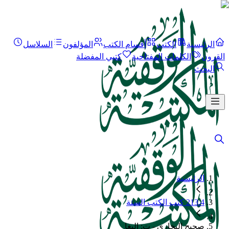
الرئيسية
الكتب
أقسام الكتب
المؤلفون
السلاسل
القرون
الكلمات المفتاحية
كتبي المفضلة
البحث
الرئيسية
213.4 كتب الكتب الستة
صحيح البخاري - ت: البغا