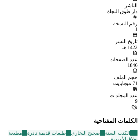
الناشر
دار طوق النجاة
رقم النسخة
1
تاريخ النشر
1422 هـ
عدد الصفحات
1846
حجم الملف
71 ميجابايت
عدد المجلدات
9
الكلمات المفتاحية
141
الكتب الستة
24
صحيح البخاري
95
طبعات قديمة نادرة
10
مطبعة
بولاق الأميرية