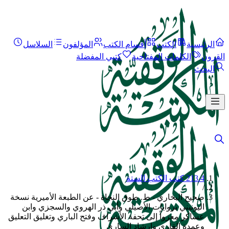
الرئيسية
الكتب
أقسام الكتب
المؤلفون
السلاسل
القرون
الكلمات المفتاحية
كتبي المفضلة
البحث
213.4 كتب الكتب الستة
/
صحيح البخاري - ط. طوق النجاة - عن الطبعة الأميرية نسخة
اليونيني بروايات الأصيلي وأبي ذر الهروي والسجزي وابن
عساكر معزواً إلى تحفة الأشراف وفتح الباري وتغليق التعليق
وعمدة القاري وإرشاد الساري