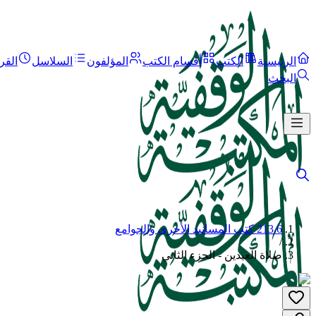
الرئيسية
الكتب
أقسام الكتب
المؤلفون
السلاسل
القر
البحث
213.6 كتب المسانيد الأخرى والجوامع
/
صلاة العيدين - الجزء الثاني