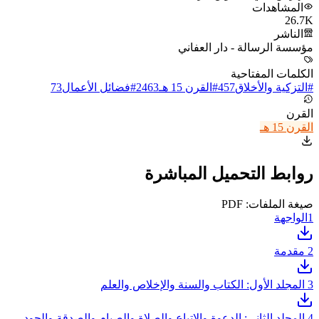
المشاهدات
26.7K
الناشر
مؤسسة الرسالة - دار العفاني
الكلمات المفتاحية
#
التزكية والأخلاق
457
#
القرن 15 هـ
2463
#
فضائل الأعمال
73
القرن
القرن 15 هـ
روابط التحميل المباشرة
صيغة الملفات: PDF
1
الواجهة
2
مقدمة
3
المجلد الأول: الكتاب والسنة والإخلاص والعلم
4
المجلد الثاني: الدعوة والإتباع والصلاة والصيام والصدقة والجود