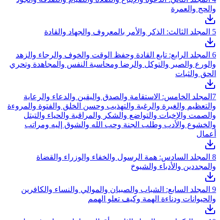
والحج والعمرة
5
المجلد الثالث: الذكر والأمر بالمعروف والجهاد والقادة
6
المجلد الرابع: تابع القادة وحفظ الوقت والخوف والرجاء والزهد
والورع والصبر والتوكل والرضا ومحاسبة النفس والمجاهدة وتحري
الحق والثبات
7
المجلد الخامس: الاستقامة والصدق واليقين والدعاء والرعاية
والتعظيم والغيرة والرغبة والتهذيب وحسن الخلق والفتوة والمروءة
والصمت والإخبات والتواضع والشكر والمراقبة والحياء والتبتل
والخشوع والأدب وطلب الجنة وحب الله والشوق إليه ومراتب
أعمال
8
المجلد السادس: همة الرسول والخفاء والوزراء والقضاة
والمجددين والأدباء والشيوخ
9
المجلد السابع: الشباب والصبيان والموالي والنساء والكافرين
والحيوانات ودناءة الهمة وكيف تعلو الهمم