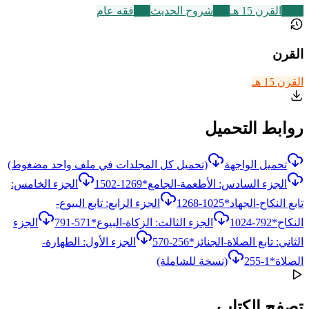
2469
القرن 15 هـ
216
شروح الحديث
677
فقه عام
القرن
القرن 15 هـ
روابط التحميل
تحميل الواجهة
(تحميل كل المجلدات في ملف واحد مضغوط)
الجزء السادس: الأطعمة-الجامع*1269-1502
الجزء الخامس:
تابع النكاح-الجهاد*1025-1268
الجزء الرابع: تابع البيوع-
النكاح*792-1024
الجزء الثالث: الزكاة-البيوع*571-791
الجزء
الثاني: تابع الصلاة-الجنائز*256-570
الجزء الأول: الطهارة-
الصلاة*1-255
(نسخة للشاملة)
تصفح الكتاب