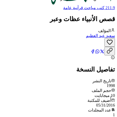
211.9 كتب مباحث قرآنية عامة
قصص الأنبياء عظات وعبر
المؤلف
سعيد عبد العظيم
تفاصيل النسخة
تاريخ النشر
1998
حجم الملف
10 ميجابايت
أُضيف للمكتبة
05/31/2016
عدد المجلدات
1