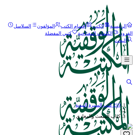
الرئيسية
الكتب
أقسام الكتب
المؤلفون
السلاسل
القرون
الكلمات المفتاحية
كتبي المفضلة
البحث
219 كتب السيرة النبوية
/
كتاب المبعث والمغازي