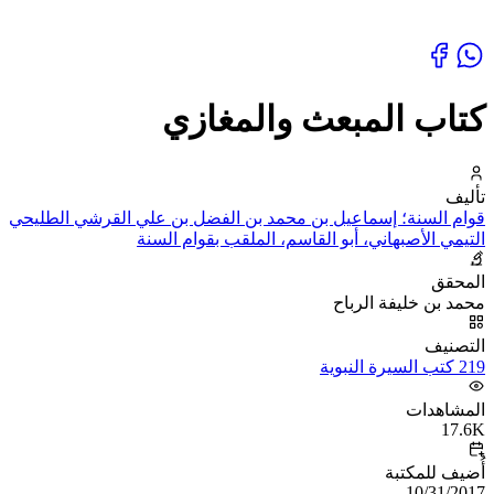
كتاب المبعث والمغازي
تأليف
قوام السنة؛ إسماعيل بن محمد بن الفضل بن علي القرشي الطليحي
التيمي الأصبهاني، أبو القاسم، الملقب بقوام السنة
المحقق
محمد بن خليفة الرباح
التصنيف
219 كتب السيرة النبوية
المشاهدات
17.6K
أُضيف للمكتبة
10/31/2017