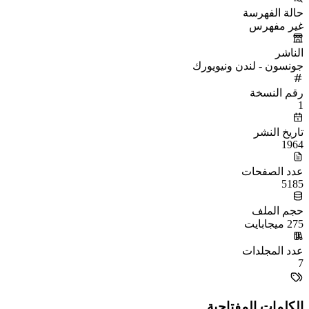
حالة الفهرسة
غير مفهرس
الناشر
جونسون - لندن ونيويورك
رقم النسخة
1
تاريخ النشر
1964
عدد الصفحات
5185
حجم الملف
275 ميجابايت
عدد المجلدات
7
الكلمات المفتاحية