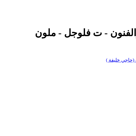
فنون - ت فلوجل - ملون
(حاجي خليفة )