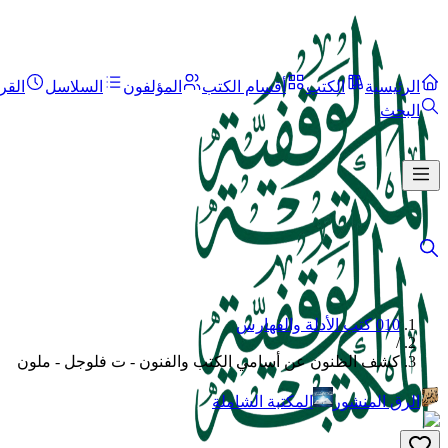
الرئيسية
الكتب
أقسام الكتب
المؤلفون
السلاسل
القر
البحث
010 كتب الأدلة والفهارس
/
كشف الظنون عن أسامي الكتب والفنون - ت فلوجل - ملون
الرق المنشور
المكتبة الشاملة