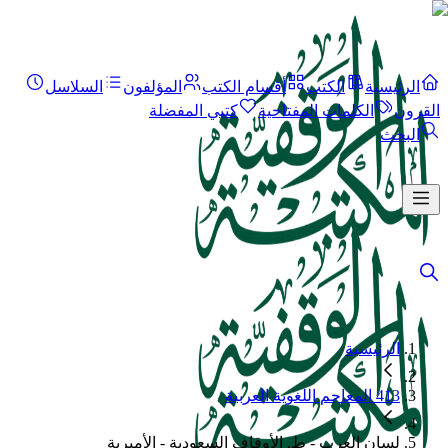
الرئيسية
الكتب
أقسام الكتب
المؤلفون
السلاسل
القرون
الكلمات المفتاحية
كتبي المفضلة
البحث
الرئيسية
413 المعاجم اللغوية العربية
لسان العرب - ط. الأوقاف السعودية - الأميرية