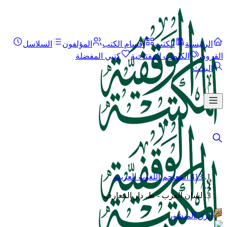
الرئيسية
الكتب
أقسام الكتب
المؤلفون
السلاسل
القرون
الكلمات المفتاحية
كتبي المفضلة
البحث
413 المعاجم اللغوية العربية
/
لسان العرب - ط. دار المعارف
الرق المنشور