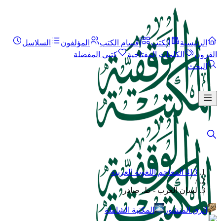
الرئيسية
الكتب
أقسام الكتب
المؤلفون
السلاسل
القرون
الكلمات المفتاحية
كتبي المفضلة
البحث
413 المعاجم اللغوية العربية
/
لسان العرب - ط. صادر
الرق المنشور
المكتبة الشاملة