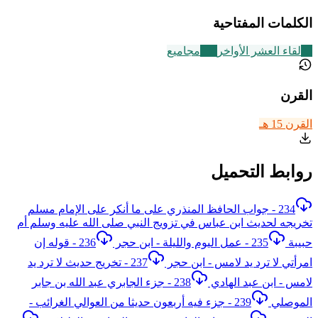
الكلمات المفتاحية
23
لقاء العشر الأواخر
136
مجاميع
القرن
القرن 15 هـ
روابط التحميل
234 - جواب الحافظ المنذري على ما أنكر على الإمام مسلم
تخريجه لحديث ابن عباس في تزويج النبي صلى الله عليه وسلم أم
حبيبة
235 - عمل اليوم والليلة - ابن حجر
236 - قوله إن
امرأتي لا ترد يد لامس - ابن حجر
237 - تخريج حديث لا ترد يد
لامس - ابن عبد الهادي
238 - جزء الجابري عبد الله بن جابر
الموصلي
239 - جزء فيه أربعون حديثا من العوالي الغرائب -