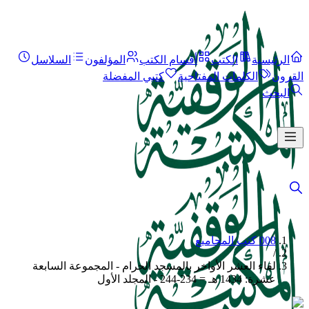
الرئيسية
الكتب
أقسام الكتب
المؤلفون
السلاسل
القرون
الكلمات المفتاحية
كتبي المفضلة
البحث
008 كتب المجاميع
/
لقاء العشر الأواخر بالمسجد الحرام - المجموعة السابعة
عشرة: 1434 هـ = 234-244 - المجلد الأول