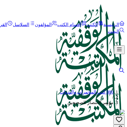
الرئيسية
الكتب
أقسام الكتب
المؤلفون
السلاسل
القر
البحث
080 كتب المؤتمرات والندوات
/
مؤتمر الانتصار للصحيحين