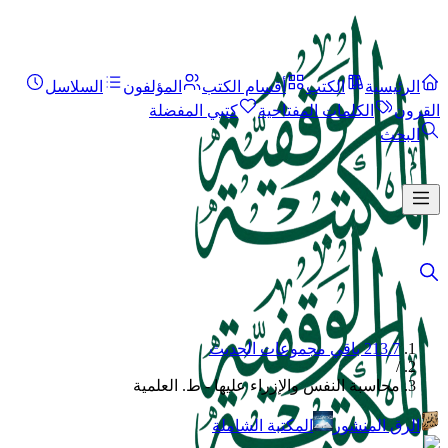
الرئيسية
الكتب
أقسام الكتب
المؤلفون
السلاسل
القرون
الكلمات المفتاحية
كتبي المفضلة
البحث
213.7 باقي مجموعات الحديث
/
محاسبة النفس والإزراء عليها - ط. العلمية
الرق المنشور
المكتبة الشاملة