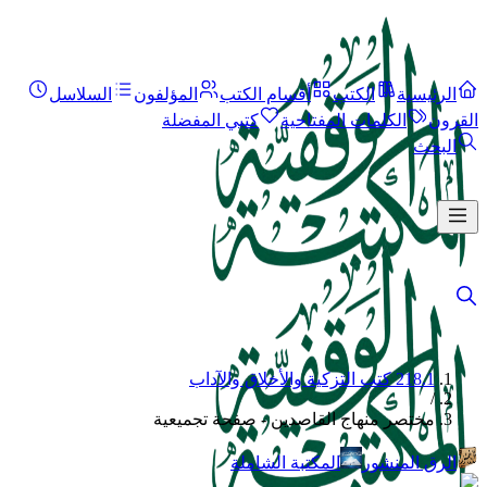
الرئيسية
الكتب
أقسام الكتب
المؤلفون
السلاسل
القرون
الكلمات المفتاحية
كتبي المفضلة
البحث
218.1 كتب التزكية والأخلاق والآداب
/
مختصر منهاج القاصدين - صفحة تجميعية
الرق المنشور
المكتبة الشاملة