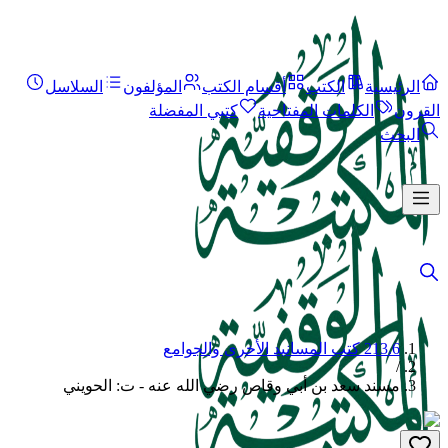
الرئيسية
الكتب
أقسام الكتب
المؤلفون
السلاسل
القرون
الكلمات المفتاحية
كتبي المفضلة
البحث
213.6 كتب المسانيد الأخرى والجوامع
/
مسند سعد بن أبي وقاص رضي الله عنه - ت: الحويني