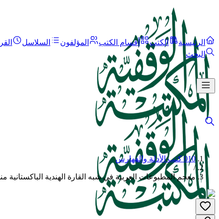
الرئيسية
الكتب
أقسام الكتب
المؤلفون
السلاسل
القر
البحث
010 كتب الأدلة والفهارس
/
معجم المطبوعات العربية في شبه القارة الهندية الباكستانية منذ د