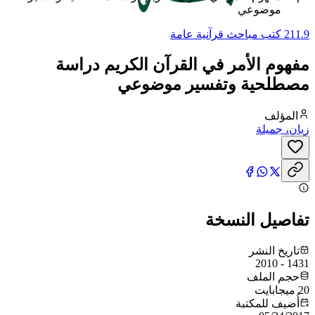
موضوعي
211.9 كتب مباحث قرآنية عامة
مفهوم الأمر في القرآن الكريم دراسة
مصطلحية وتفسير موضوعي
المؤلف
زيان، جميلة
تفاصيل النسخة
تاريخ النشر
1431 - 2010
حجم الملف
20 ميجابايت
أُضيف للمكتبة