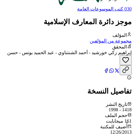
030 كتب الموسوعات العامة
موجز دائرة المعارف الإسلامية
المؤلف
مجموعة من المؤلفين
المحقق
إبراهيم زكي خورشيد - أحمد الشنتناوي - عبد الحميد يونس - حسن
حبشي - عبد الرحمن الشيخ - محمد عناني
تفاصيل النسخة
تاريخ النشر
1418 - 1998
حجم الملف
161 ميجابايت
أُضيف للمكتبة
12/26/2013