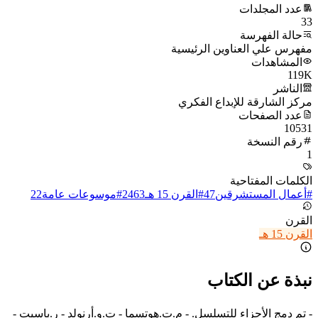
عدد المجلدات
33
حالة الفهرسة
مفهرس علي العناوين الرئيسية
المشاهدات
119K
الناشر
مركز الشارقة للإبداع الفكري
عدد الصفحات
10531
رقم النسخة
1
الكلمات المفتاحية
#
أعمال المستشرقين
47
#
القرن 15 هـ
2463
#
موسوعات عامة
22
القرن
القرن 15 هـ
نبذة عن الكتاب
- تم دمج الأجزاء للتسلسل. - م.ت.هوتسما - ت.و.أرنولد - ر.باسيت -