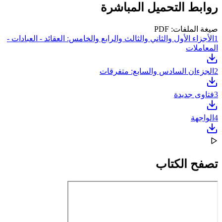
روابط التحميل المباشرة
صيغة الملفات: PDF
1
الأجزاء الأول والثاني والثالث والرابع والخامس: العقائد - العبادات -
المعاملات
2
الجزءان السادس والسابع: متفرقات
3
فتاوى جديدة
4
الواجهة
تصفح الكتاب