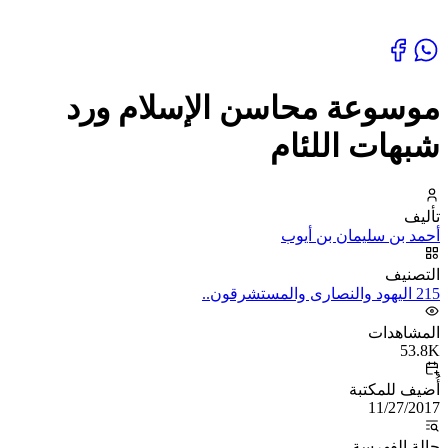
موسوعة محاسن الإسلام ورد
شبهات اللئام
تأليف
أحمد بن سليمان بن أيوب
التصنيف
215 اليهود والنصارى والمستشرقون..
المشاهدات
53.8K
أُضيف للمكتبة
11/27/2017
حالة الفهرسة