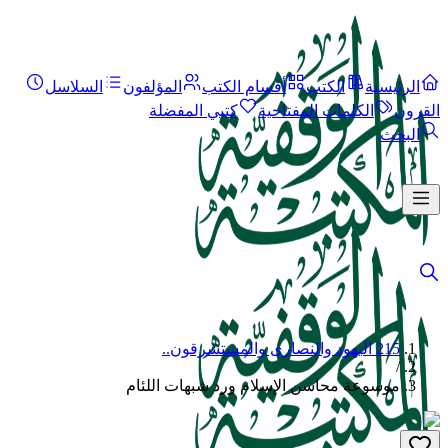
الرئيسية
الكتب
أقسام الكتب
المؤلفون
السلاسل
القرون
الكلمات المفتاحية
كتبي المفضلة
البحث
215 اليهود والنصارى والمستشرقون..
/
موسوعة محاسن الإسلام ورد شبهات اللئام