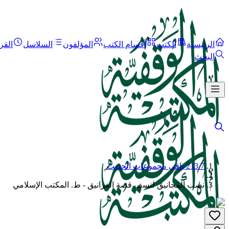
الرئيسية
الكتب
أقسام الكتب
المؤلفون
السلاسل
القر
البحث
213.7 باقي مجموعات الحديث
/
نصب المجانيق لنسف قصة الغرانيق - ط. المكتب الإسلامي