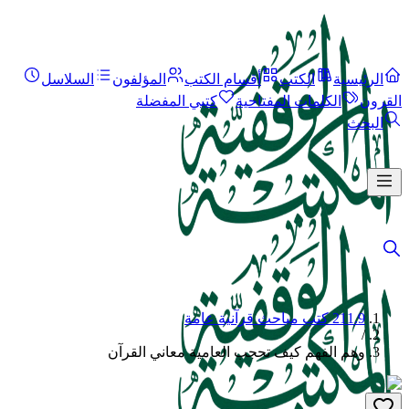
الرئيسية
الكتب
أقسام الكتب
المؤلفون
السلاسل
القرون
الكلمات المفتاحية
كتبي المفضلة
البحث
211.9 كتب مباحث قرآنية عامة
/
وهم الفهم كيف تحجب العامية معاني القرآن