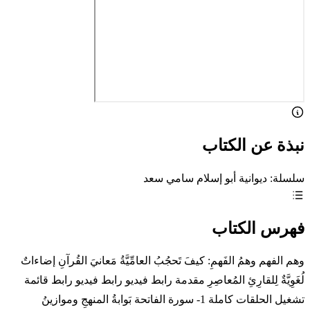
نبذة عن الكتاب
سلسلة: ديوانية أبو إسلام سامي سعد
فهرس الكتاب
وهم الفهم وهمُ الفَهمِ: كيفَ تَحجُبُ العامِّيَّةُ مَعانيَ القُرآنِ إضاءاتٌ
لُغَوِيَّةٌ لِلقارِئِ المُعاصِرِ مقدمة رابط فيديو رابط فيديو رابط قائمة
تشغيل الحلقات كاملة 1- سورة الفاتحة بَوابةُ المنهجِ وموازينُ