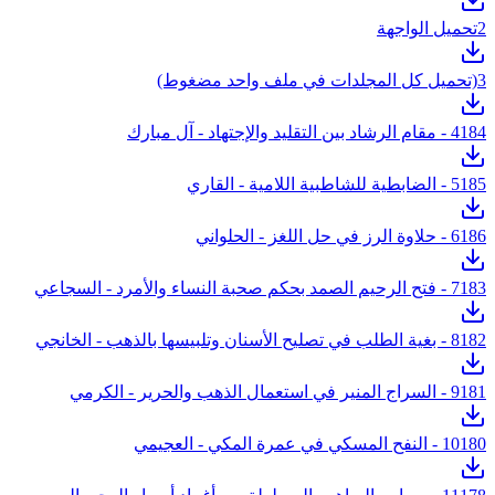
2
تحميل الواجهة
3
(تحميل كل المجلدات في ملف واحد مضغوط)
184 - مقام الرشاد بين التقليد والإجتهاد - آل مبارك
4
185 - الضابطية للشاطبية اللامية - القاري
5
186 - حلاوة الرز في حل اللغز - الحلواني
6
183 - فتح الرحيم الصمد بحكم صحبة النساء والأمرد - السجاعي
7
182 - بغية الطلب في تصليح الأسنان وتلبيسها بالذهب - الخانجي
8
181 - السراج المنير في استعمال الذهب والحرير - الكرمي
9
180 - النفح المسكي في عمرة المكي - العجيمي
10