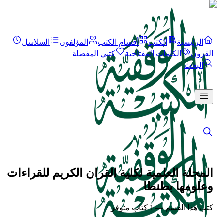
الرئيسية
الكتب
أقسام الكتب
المؤلفون
السلاسل
القرون
الكلمات المفتاحية
كتبي المفضلة
البحث
المجلة العلمية لکلية القران الکريم للقراءات
وعلومها بطنطا
كتب هذا القسم — 1 كتاب متوفر