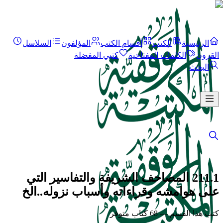
الرئيسية
الكتب
أقسام الكتب
المؤلفون
السلاسل
القرون
الكلمات المفتاحية
كتبي المفضلة
البحث
211.1 المصاحف الشريفة والتفاسير التي
على هوامشه وقراءاته وأسباب نزوله..الخ
كتب هذا القسم — 68 كتاب متوفر