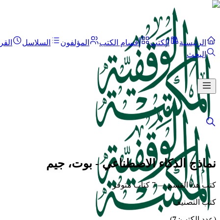
الرئيسية
الكتب
أقسام الكتب
المؤلفون
السلاسل
القر
البحث
نماذج الذكاء الاصطناعي - بوت، جيم
كتب هذا القسم — 7 كتاب متوفر
كتب التصنيف
(عدد الكتب:
7
)