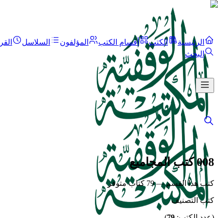
الرئيسية
الكتب
أقسام الكتب
المؤلفون
السلاسل
القر
البحث
008 كتب المجاميع
كتب هذا القسم — 79 كتاب متوفر
كتب التصنيف
(عدد الكتب:
79
)