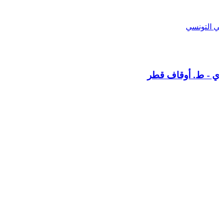
 التونسي
ي - ط. أوقاف قطر