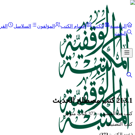
الرئيسية
الكتب
أقسام الكتب
المؤلفون
السلاسل
القر
البحث
213.1 كتب مصطلح الحديث
كتب هذا القسم — 373 كتاب متوفر
كتب التصنيف
(عدد الكتب:
373
)