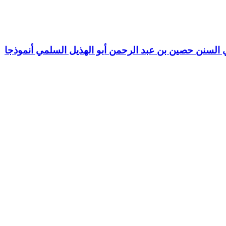
السنن حصين بن عبد الرحمن أبو الهذيل السلمي أنموذجا