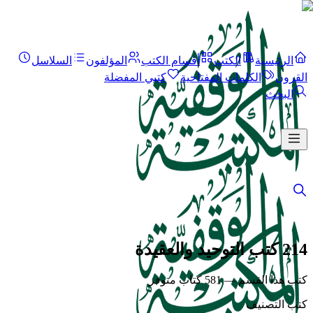
الرئيسية
الكتب
أقسام الكتب
المؤلفون
السلاسل
القرون
الكلمات المفتاحية
كتبي المفضلة
البحث
214 كتب التوحيد والعقيدة
كتب هذا القسم — 581 كتاب متوفر
كتب التصنيف