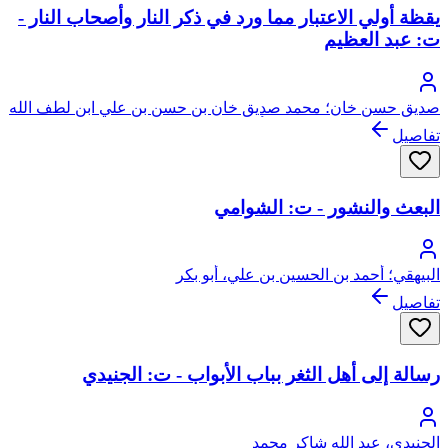
يقظة أولي الاعتبار مما ورد في ذكر النار وأصحاب النار -
ت: عبد العظيم
صديق حسن خان؛ محمد صديق خان بن حسن بن علي ابن لطف الله
الحسيني البخاري القنوجي، أبو الطيب
تفاصيل
البعث والنشور - ت: الشوامي
البيهقي؛ أحمد بن الحسين بن علي، أبو بكر
تفاصيل
رسالة إلى أهل الثغر بباب الأبواب - ت: الجنيدي
الجنيدي، عبد الله شاكر محمد