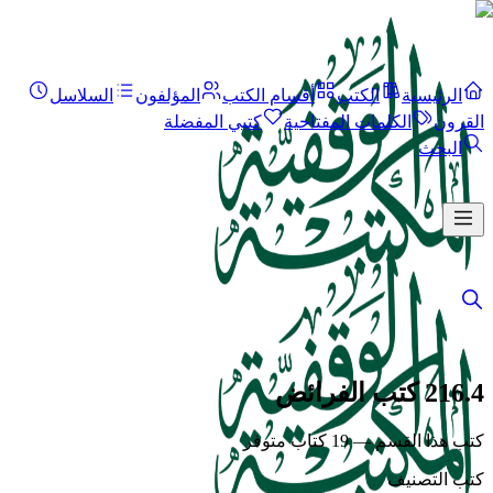
الرئيسية
الكتب
أقسام الكتب
المؤلفون
السلاسل
القرون
الكلمات المفتاحية
كتبي المفضلة
البحث
216.4 كتب الفرائض
كتب هذا القسم — 19 كتاب متوفر
كتب التصنيف