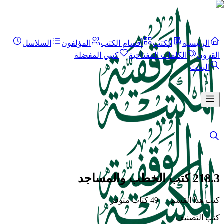
الرئيسية
الكتب
أقسام الكتب
المؤلفون
السلاسل
القرون
الكلمات المفتاحية
كتبي المفضلة
البحث
218.3 كتب الخطب والمساجد
كتب هذا القسم — 49 كتاب متوفر
كتب التصنيف