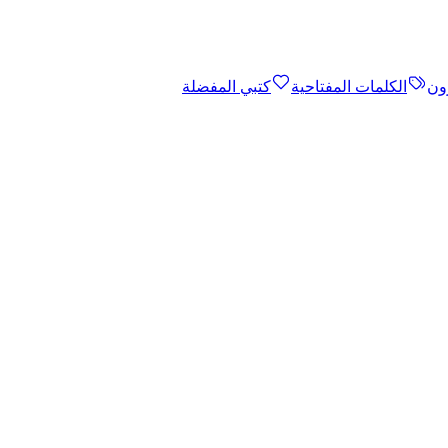
ون
الكلمات المفتاحية
كتبي المفضلة