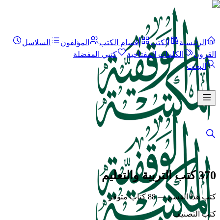
الرئيسية
الكتب
أقسام الكتب
المؤلفون
السلاسل
القرون
الكلمات المفتاحية
كتبي المفضلة
البحث
370 كتب التربية والتعليم
كتب هذا القسم — 88 كتاب متوفر
كتب التصنيف