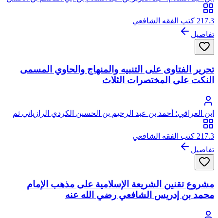
السلمي الدمشقي، عز الدين الملقب بسلطان العلماء
217.3 كتب الفقه الشافعي
تفاصيل
تحرير الفتاوى على التنبيه والمنهاج والحاوي المسمى
النكت على المختصرات الثلاث
ابن العراقي؛ أحمد بن عبد الرحيم بن الحسين الكردي الرازياني ثم
المصري، أبو زرعة ولي الدين، ابن العراقي
217.3 كتب الفقه الشافعي
تفاصيل
مشروع تقنين الشريعة الإسلامية على مذهب الإمام
محمد بن إدريس الشافعي رضي الله عنه