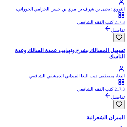
النووي؛ يحيى بن شرف بن مري بن حسن الحزامي الحوراني،
النووي، الشافعي، أبو زكريا، محيي الدين
217.3 كتب الفقه الشافعي
تفاصيل
تسهيل المسالك بشرح وتهذيب عمدة السالك وعدة
الناسك
البغا، مصطفى ديب البغا الميداني الدمشقي الشافعي
217.3 كتب الفقه الشافعي
تفاصيل
الميزان الشعرانية