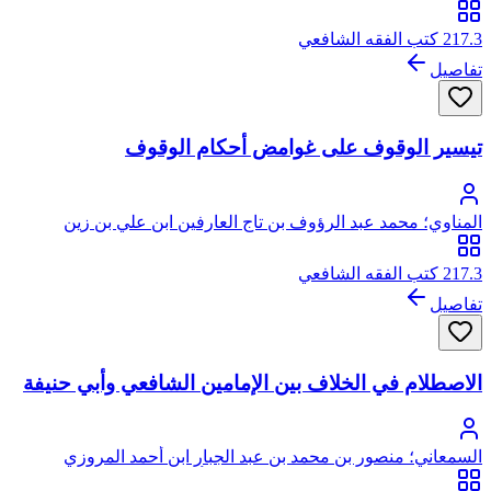
الأصل، ثم البلقيني المصري الشافعي، أبو حفص، سراج الدين
217.3 كتب الفقه الشافعي
تفاصيل
تيسير الوقوف على غوامض أحكام الوقوف
المناوي؛ محمد عبد الرؤوف بن تاج العارفين ابن علي بن زين
العابدين الحدادي ثم المناوي القاهري، زين الدين
217.3 كتب الفقه الشافعي
تفاصيل
الاصطلام في الخلاف بين الإمامين الشافعي وأبي حنيفة
السمعاني؛ منصور بن محمد بن عبد الجبار ابن أحمد المروزي
السمعاني التميمي الحنفي ثم الشافعي، أبو المظفر