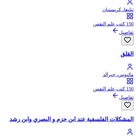
تيليغا، كريستيان
150 كتب علم النفس
تفاصيل
القلق
ماثيوس، جيرالد
150 كتب علم النفس
تفاصيل
المشكلات الفلسفية عند ابن حزم و البصري وابن رشد