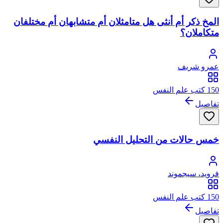
المخ ذكر أم أنثى هل متامثلان أم متشابهان أم مختلفان
متكاملان؟
عمرو شريف
150 كتب علم النفس
تفاصيل
خمس حالات من التحليل النفسي
فرويد، سيجموند
150 كتب علم النفس
تفاصيل