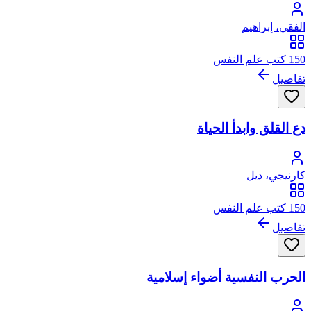
الفقي، إبراهيم
150 كتب علم النفس
تفاصيل
دع القلق وابدأ الحياة
كارنيجي، ديل
150 كتب علم النفس
تفاصيل
الحرب النفسية أضواء إسلامية