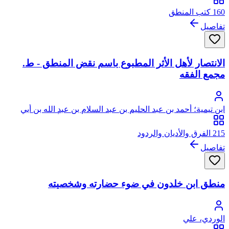
160 كتب المنطق
تفاصيل
الانتصار لأهل الأثر المطبوع باسم نقض المنطق - ط.
مجمع الفقه
ابن تيمية؛ أحمد بن عبد الحليم بن عبد السلام بن عبد الله بن أبي
القاسم الخضر النميري الحراني الدمشقي الحنبلي، أبو العباس، تقي
الدين ابن تيمية
215 الفرق والأديان والردود
تفاصيل
منطق ابن خلدون في ضوء حضارته وشخصيته
الوردي، علي