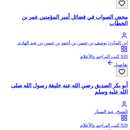
محض الصواب في فضائل أمير المؤمنين عمر بن
الخطاب
ابن المِبْرَد؛ يوسف بن حسن بن أحمد بن حسن بن عبد الهادي
الصالحي، جمال الدين، ابن المبرد
920 كتب التراجم والأعلام
تفاصيل
أبو بكر الصديق رضي الله عنه خليفة رسول الله صلى
الله عليه وسلم
الشيخ، عبد الستار
920 كتب التراجم والأعلام