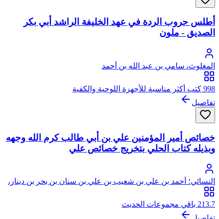
أطلس حروب الردة في عهد الخليفة الراشد أبي بكر
الصديق - ملون
المغلوث، سامي بن عبد الله بن أحمد
998 كتب أكثر مناسبة للأجهزة اللوحية والكفية
تفاصيل
خصائص أمير المؤمنين علي بن أبي طالب كرم الله وجهه
وبذيله كتاب الحلي بتخريج خصائص علي
النسائي؛ أحمد بن علي بن شعيب بن علي بن سنان بن بحر بن دينار،
أبو عبد الرحمن النسائي
213.7 باقي مجموعات الحديث
تفاصيل