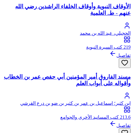
الأوقاف النبوية وأوقاف الخلفاء الراشدين رضي الله
عنهم - ط. العلمية
الحجيلي، عبد الله بن محمد
219 كتب السيرة النبوية
تفاصيل
مسند الفاروق أمير المؤمنين أبي حفص عمر بن الخطاب
وأقواله على أبواب العلم
ابن كثير؛ إسماعيل بن عمر بن كثير بن ضو بن درع القرشي
البصروي ثم الدمشقي، أبو الفداء، عماد الدين
213.6 كتب المسانيد الأخرى والجوامع
تفاصيل