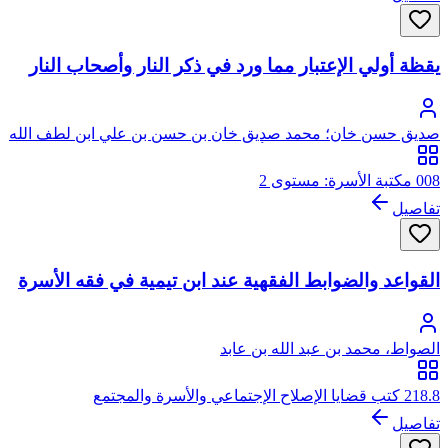
يقظة أولي الإعتبار مما ورد في ذكر النار وأصحاب النار
صديق حسن خان؛ محمد صديق خان بن حسن بن علي ابن لطف الله
الحسيني البخاري القنوجي، أبو الطيب
008 مكتبة الأسرة: مستوى 2
تفاصيل
القواعد والضوابط الفقهية عند ابن تيمية في فقه الأسرة
الصواط، محمد بن عبد الله بن عابد
218.8 كتب قضايا الإصلاح الإجتماعي والأسرة والمجتمع
تفاصيل