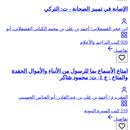
الإصابة في تمييز الصحابة - ت: التركي
ابن حجر العسقلاني؛ أحمد بن علي بن محمد الكناني العسقلاني، أبو
الفضل، شهاب الدين، ابن حجر
920 كتب التراجم والأعلام
تفاصيل
امتاع الأسماع بما للرسول من الأنباء والأموال الحفدة
والمتاع - ج 1- ت: محمود شاكر
المقريزي؛ أحمد بن علي بن عبد القادر، أبو العباس الحسيني
العبيدي، تقي الدين المقريزي
219 كتب السيرة النبوية
تفاصيل