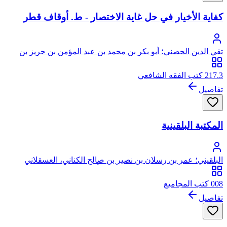
كفاية الأخيار في حل غاية الاختصار - ط. أوقاف قطر
تقي الدين الحصني؛ أبو بكر بن محمد بن عبد المؤمن بن حريز بن
معلى الحسيني الحصني، تقي الدين
217.3 كتب الفقه الشافعي
تفاصيل
المكتبة البلقينية
البلقيني؛ عمر بن رسلان بن نصير بن صالح الكناني، العسقلاني
الأصل، ثم البلقيني المصري الشافعي، أبو حفص، سراج الدين
008 كتب المجاميع
تفاصيل