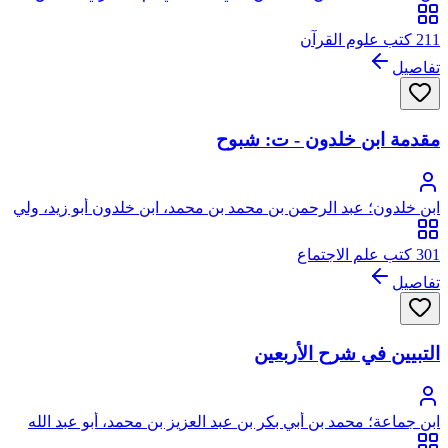
الدين المعروف بابن العماد، وهو لقب جد والده
211 كتب علوم القرآن
تفاصيل
مقدمة ابن خلدون - ت: شبوح
ابن خلدون؛ عبد الرحمن بن محمد بن محمد، ابن خلدون أبو زيد، ولي
الدين الحضرمي الإشبيلي، من ولد وائل بن حجر
301 كتب علم الاجتماع
تفاصيل
التبيين في شرح الأربعين
ابن جماعة؛ محمد بن أبي بكر بن عبد العزيز بن محمد، أبو عبد الله
عز الدين الكناني الحموي ثم المصري، الشافعي المعروف كسلفه