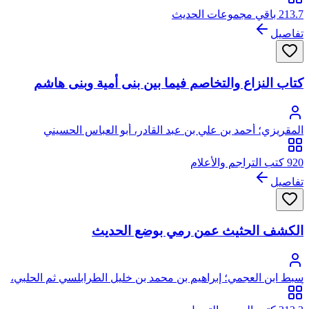
بابن جماعة
213.7 باقي مجموعات الحديث
تفاصيل
كتاب النزاع والتخاصم فيما بين بنى أمية وبنى هاشم
المقريزي؛ أحمد بن علي بن عبد القادر، أبو العباس الحسيني
العبيدي، تقي الدين المقريزي
920 كتب التراجم والأعلام
تفاصيل
الكشف الحثيث عمن رمي بوضع الحديث
سبط ابن العجمي؛ إبراهيم بن محمد بن خليل الطرابلسي ثم الحلبي،
أبو الوفاء، برهان الدين