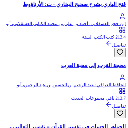
فتح الباري بشرح صحيح البخاري - ت: الأرناؤوط
ابن حجر العسقلاني؛ أحمد بن علي بن محمد الكناني العسقلاني، أبو
الفضل، شهاب الدين، ابن حجر
213.4 كتب الكتب الستة
تفاصيل
محجة القرب إلى محبة العرب
الحافظ العراقي؛ عبد الرحيم بن الحسين بن عبد الرحمن، أبو
الفضل، زين الدين، المعروف بالحافظ العراقي
213.7 باقي مجموعات الحديث
تفاصيل
الجواهر الحسان في تفسير القرآن = تفسير الثعالبي -