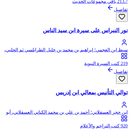
213.7 باقي مجموعات الحديث
تفاصيل
نور النبراس على سيرة ابن سيد الناس
سبط ابن العجمي؛ إبراهيم بن محمد بن خليل الطرابلسي ثم الحلبي،
أبو الوفاء، برهان الدين
219 كتب السيرة النبوية
تفاصيل
توالي التأنيس بمعالي ابن إدريس
ابن حجر العسقلاني؛ أحمد بن علي بن محمد الكناني العسقلاني، أبو
الفضل، شهاب الدين، ابن حجر
920 كتب التراجم والأعلام