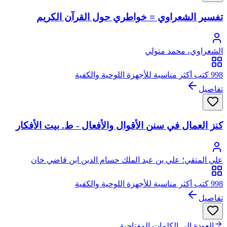
تفسير الشعراوي = خواطري حول القرآن الكريم
الشعراوي، محمد متولي
998 كتب أكثر مناسبة للأجهزة اللوحية والكفية
تفاصيل
كنز العمال في سنن الأقوال والأفعال - ط. بيت الأفكار
علي المتقي؛ علي بن عبد الملك حسام الدين ابن قاضي خان
القادري الشاذلي الهندي ثم المدني فالمكي، علاء الدين الشهير
بالمتقي
998 كتب أكثر مناسبة للأجهزة اللوحية والكفية
تفاصيل
العودة إلى الكلمات المفتاحية