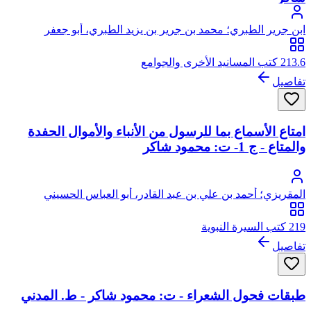
ابن جرير الطبري؛ محمد بن جرير بن يزيد الطبري، أبو جعفر
213.6 كتب المسانيد الأخرى والجوامع
تفاصيل
امتاع الأسماع بما للرسول من الأنباء والأموال الحفدة
والمتاع - ج 1- ت: محمود شاكر
المقريزي؛ أحمد بن علي بن عبد القادر، أبو العباس الحسيني
العبيدي، تقي الدين المقريزي
219 كتب السيرة النبوية
تفاصيل
طبقات فحول الشعراء - ت: محمود شاكر - ط. المدني