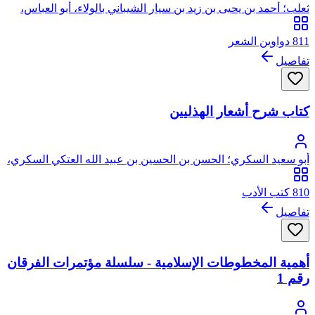
ثعلب؛ أحمد بن يحيى بن زيد بن سيار الشيباني بالولاء، أبو العباس،
المعروف بثعلب
811 دواوين الشعر
تفاصيل
كتاب شرح أشعار الهذليين
أبو سعيد السكري؛ الحسن بن الحسين بن عبيد الله العتكي السكري،
ابو سعيد
810 كتب الأدب
تفاصيل
أهمية المخطوطات الإسلامية - سلسلة مؤتمرات الفرقان
رقم 1