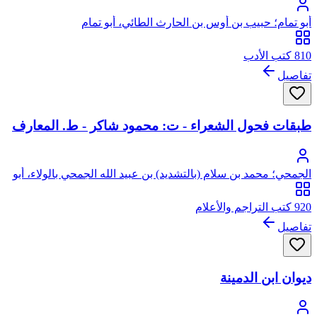
أبو تمام؛ حبيب بن أوس بن الحارث الطائي، أبو تمام
810 كتب الأدب
تفاصيل
طبقات فحول الشعراء - ت: محمود شاكر - ط. المعارف
الجمحي؛ محمد بن سلام (بالتشديد) بن عبيد الله الجمحي بالولاء، أبو
عبد الله
920 كتب التراجم والأعلام
تفاصيل
ديوان ابن الدمينة