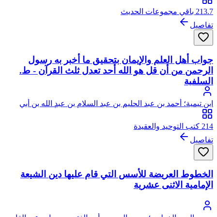
213.7 باقي مجموعات الحديث
تفاصيل
جواب أهل العلم والإيمان بتحقيق ما أخبر به رسول
الرحمن من أن قل هو الله أحد تعدل ثلث القرآن - ط.
السلفية
ابن تيمية؛ أحمد بن عبد الحليم بن عبد السلام بن عبد الله بن أبي
القاسم الخضر النميري الحراني الدمشقي الحنبلي، أبو العباس، تقي
الدين ابن تيمية
214 كتب التوحيد والعقيدة
تفاصيل
الخطوط العريضة للأسس التي قام عليها دين الشيعة
الإمامية الاثنى عشرية