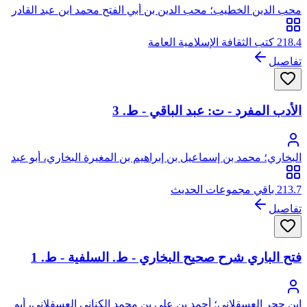
محب الدين الخطيب؛ محب الدين بن أبي الفتح محمد ابن عبد القادر
بن صالح الخطيب، يتصل نسبه بعبد القادر الجيلاني الحسني
218.4 كتب الثقافة الإسلامية العامة
تفاصيل
الأدب المفرد - ت: عبد الباقي - ط. 3
البخاري؛ محمد بن إسماعيل بن إبراهيم بن المغيرة البخاري، أبو عبد
الله
213.7 باقي مجموعات الحديث
تفاصيل
فتح الباري شرح صحيح البخاري - ط. السلفية - ط. 1
ابن حجر العسقلاني؛ أحمد بن علي بن محمد الكناني العسقلاني، أبو